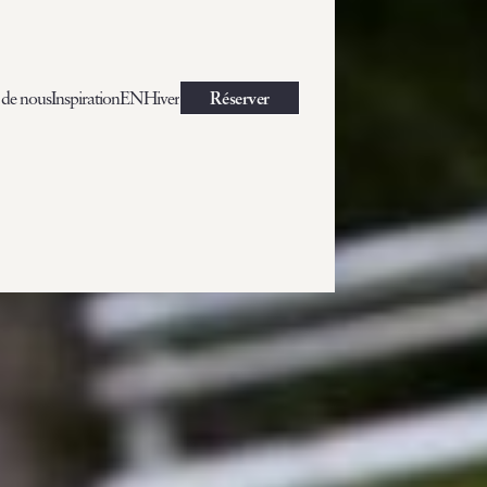
 de nous
Inspiration
EN
Hiver
Réserver