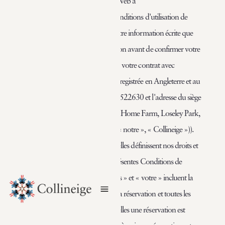
unique est réservée via notre site Web à
https://www.collineige.com
, les conditions d'utilisation de
notre site Web, ainsi que toute autre information écrite que
nous avons portée à votre attention avant de confirmer votre
réservation, constituent la base de votre contrat avec
Collineige Limited, une société enregistrée en Angleterre et au
Pays de Galles sous le numéro 01522630 et l'adresse du siège
social de The Galloway Barn 1-2 Home Farm, Loseley Park,
Guildford, GU3 1HS (« nous », « notre », « Collineige »)).
Veuillez les lire attentivement car elles définissent nos droits et
obligations respectifs. Dans les présentes Conditions de
réservation, les références à « vous » et « votre » incluent la
première personne nommée sur la réservation et toutes les
personnes pour le compte desquelles une réservation est