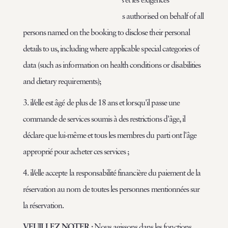
alimentaires) ;
Privacy Policy
and is authorised on behalf of all
persons named on the booking to disclose their personal
details to us, including where applicable special categories of
data (such as information on health conditions or disabilities
and dietary requirements);
3. il/elle est âgé de plus de 18 ans et lorsqu'il passe une
commande de services soumis à des restrictions d'âge, il
déclare que lui-même et tous les membres du parti ont l'âge
approprié pour acheter ces services ;
4. il/elle accepte la responsabilité financière du paiement de la
réservation au nom de toutes les personnes mentionnées sur
la réservation.
VEUILLEZ NOTER :
Nous agissons dans les fonctions