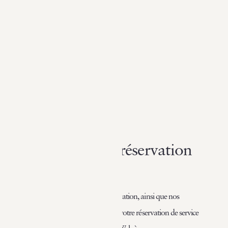
Conditions de réservation
de Collineige
Les présentes conditions de réservation, ainsi que nos
Politique de confidentialité
et où votre réservation de service