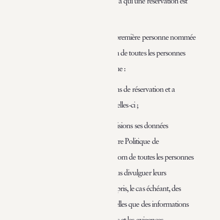
effectuée ou toute autre personne à qui une réservation est
ajoutée ou transférée.
En effectuant une réservation, la première personne nommée
sur la réservation accepte, au nom de toutes les personnes
mentionnées sur la réservation, que :
1. il/elle a lu les présentes conditions de réservation et a
l'autorité et accepte d'être lié par celles-ci ;
2. il/elle consent à ce que nous utilisions ses données
personnelles conformément à notre Politique de
confidentialité et est autorisé, au nom de toutes les personnes
nommées sur la réservation, à nous divulguer leurs
informations personnelles, y compris, le cas échéant, des
catégories spéciales de données (telles que des informations
sur l'état de santé ou les handicaps et les exigences