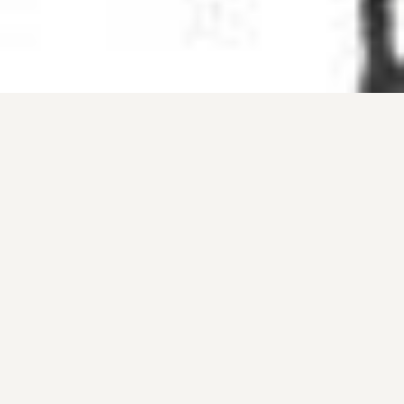
Pourquoi skier avec un
guide à Chamonix
Faire appel à un guide est le meilleur moyen de
découvrir les montagnes et de gagner en
confiance en dehors des pistes. Un guide sait où
trouver la meilleure neige et peut vous emmener
dans des endroits que vous ne pourriez jamais
atteindre seul. Ils ont également la priorité sur les
files d'attente des remontées mécaniques afin
que vous passiez plus de temps à skier.